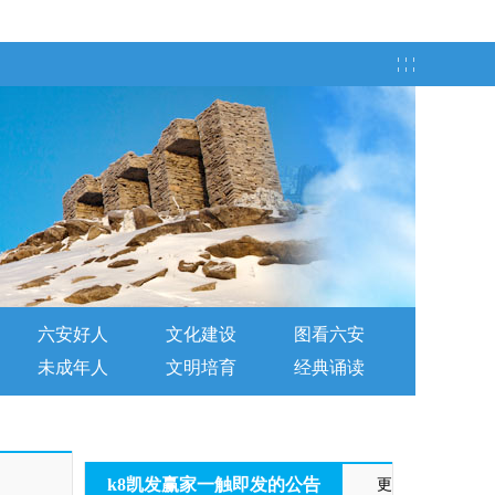
¦ ¦ ¦
六安好人
文化建设
图看六安
未成年人
文明培育
经典诵读
k8凯发赢家一触即发的公告
更