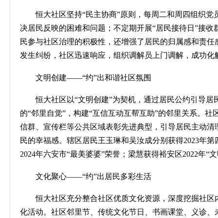
恒大社区坚持
“民主协商”原则，每周二和周四组织
决居民反映的困难和问题；不定期开展“居民接待日”接收
民参与社区治理的积极性，还增强了居民的归属感和责任
发生纠纷，社区迅速响应，组织调解员上门调解，成功化
文明创建
——“约”出和谐社区氛围
恒大社区以
“文明创建”为契机，通过居民公约引导
的“邻里自觉”，构建“互信互动互帮互助”的邻里关系。
信群、宣传栏等公共区域表彰先进典型，引导居民主动清
民的幸福感。辖区居民王玉琳和吴汝成分别获得
2023
年第
2024
年六安市“最美婆婆”荣誉；梁慧获得裕安区
2022
年“
文化聚心
——“约”出居民多彩生活
恒大社区充分整合社区优质文化资源，深度挖掘社区
化活动。社区邻里节、传统文化节日、书画课堂、义诊、