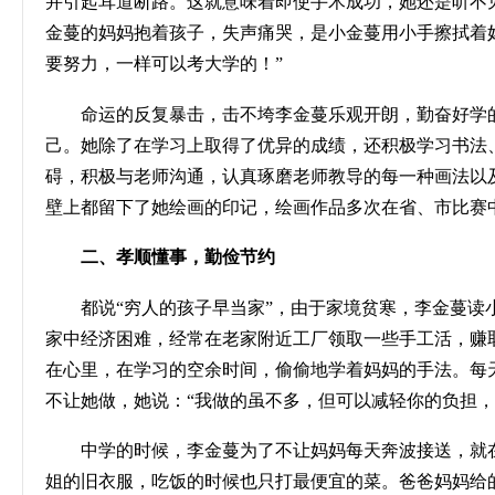
并引起耳道断路。这就意味着即使手术成功，她还是听不
金蔓的妈妈抱着孩子，失声痛哭，是小金蔓用小手擦拭着
要努力，一样可以考大学的！”
命运的反复暴击，击不垮李金蔓乐观开朗，勤奋好学
己。她除了在学习上取得了优异的成绩，还积极学习书法
碍，积极与老师沟通，认真琢磨老师教导的每一种画法以
壁上都留下了她绘画的印记，绘画作品多次在省、市比赛
二、孝顺懂事，勤俭节约
都说
“穷人的孩子早当家”，由于家境贫寒，李金蔓
家中经济困难，经常在老家附近工厂领取一些手工活，赚
在心里，在学习的空余时间，偷偷地学着妈妈的手法。每
不让她做，她说：“我做的虽不多，但可以减轻你的负担，
中学的时候，李金蔓为了不让妈妈每天奔波接送，就
姐的旧衣服，吃饭的时候也只打最便宜的菜。爸爸妈妈给