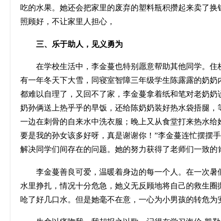
吃的水果。她还会把家里的废弃的塑料瓶积攒起来卖了换
照顾好，不让家里人担心，
三、乐于助人，见义勇为
在学校生活中，李金蔓也特别愿意帮助其他同学。住
有一年冬天下大雪，同寝室智障三年级学生陈露露的奶奶
都难以自理了，又回不了家，李金蔓拿着纸和笔对老奶奶
奶孙俩送上热乎乎的早饭，还给陈奶奶装好热水袋捂腿，
一边在刺骨的自来水中洗衣服；晚上又从食堂打来热水给
要是我的孙女该多好呀，真是谢谢你！”李金蔓连忙摆摆手
解决同学们间存在的问题。她的努力获得了老师们一致的
李金蔓善良可爱，温暖着身边的每一个人。在一次暑
水里挣扎，情况十分危急，她义无反顾地将自己的救生圈
呛了好几口水。但是她毫不在意，一心为小男孩的转危为