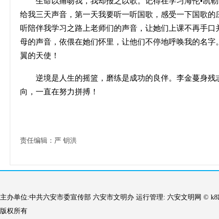
生命以痛吻我，我却报之以歌。记得在学习海伦
•凯
给我三天声音，第一天我要听一听国歌，感受一下国歌的
听陪伴我学习之路上老师们的声音，让她们上课不再手口
母的声音，依偎在她们怀里，让他们不停地呼唤我的名字
翼的天使！
逆境是人生的摇篮，磨练是成功的良伴。李金蔓身残
向，一直在努力拼搏！
责任编辑：严 钥洪
主办单位:中共六安市委宣传部 六安市文明办 运行管理: 六安文明网 © 
版权所有