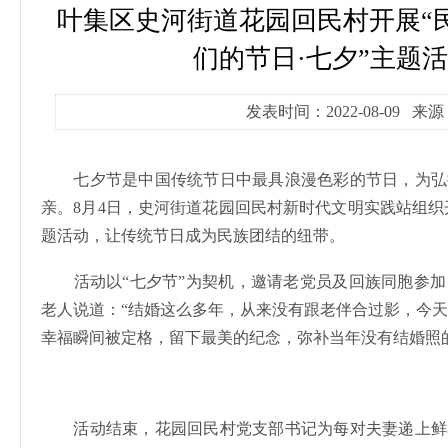
叶集区史河街道花园回民村开展“民
们的节日·七夕”主题活
发表时间：2022-08-09 
七夕节是中国传统节日中最具浪漫色彩的节日，为弘
亲。
8月4日，史河街道
花园回民村新时代文明实践站组织
题活动，
让传统节日成为民族团结的纽带。
活动以
“七夕节”为契机，邀请老党员及回族同胞参
老人说道：
“结婚
这么多年
，
从来没有
跟老伴合过影，
今天
幸福瞬间被定格
，
留下最美的纪念，
弥补
当年没有
结婚
照
活动结束，花园回民村党支部书记为每对夫妻递上鲜