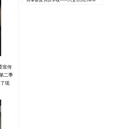
共享喜悦 共庆丰收——六安市2023年中
委宣传
年第二季
得了现