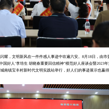
耀，文明新风在一件件感人事迹中吹遍六安。8月18日，由市
国好人’李培生 胡晓春重要回信精神”模范好人座谈会暨2023
区城南镇宝丰村新时代文明实践站举行，好人们的事迹展示也赢