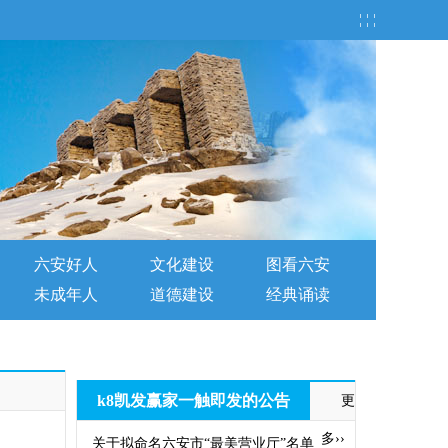
¦ ¦ ¦
六安好人
文化建设
图看六安
未成年人
道德建设
经典诵读
k8凯发赢家一触即发的公告
更
多››
关于拟命名六安市“最美营业厅”名单