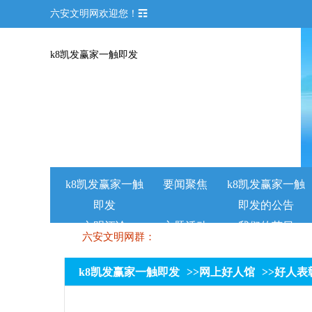
六安文明网欢迎您！☶
k8凯发赢家一触即发
k8凯发赢家一触
要闻聚焦
k8凯发赢家一触
即发
即发的公告
文明评论
主题活动
我们的节日
六安文明网群：
k8凯发赢家一触即发
>>
网上好人馆
>>
好人表