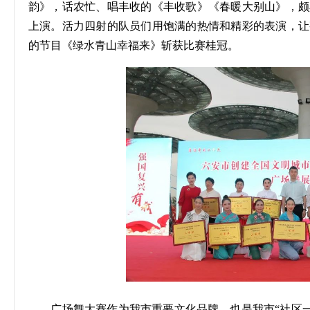
韵》，话农忙、唱丰收的《丰收歌》《春暖大别山》，颇
上演。活力四射的队员们用饱满的热情和精彩的表演，让
的节目《绿水青山幸福来》斩获比赛桂冠。
广场舞大赛作为我市重要文化品牌，也是我市“社区一