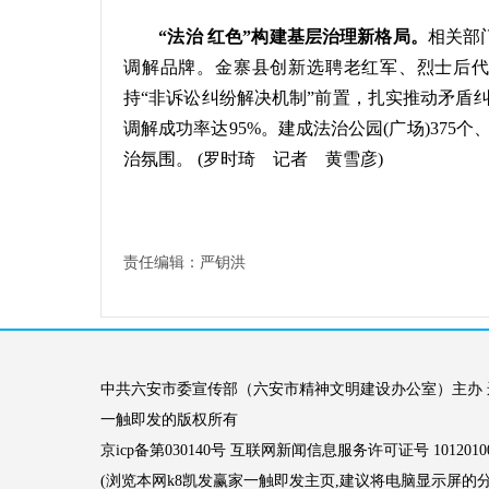
“法治 红色”构建基层治理新格局。
相关部
调解品牌。金寨县创新选聘老红军、烈士后代、
持“非诉讼纠纷解决机制”前置，扎实推动矛盾纠
调解成功率达95%。建成法治公园(广场)375个
治氛围。 (罗时琦 记者 黄雪彦)
责任编辑：严钥洪
中共六安市委宣传部（六安市精神文明建设办公室）主办 运行
一触即发的版权所有
京icp备第030140号 互联网新闻信息服务许可证号 10120100
(浏览本网k8凯发赢家一触即发主页,建议将电脑显示屏的分辨率