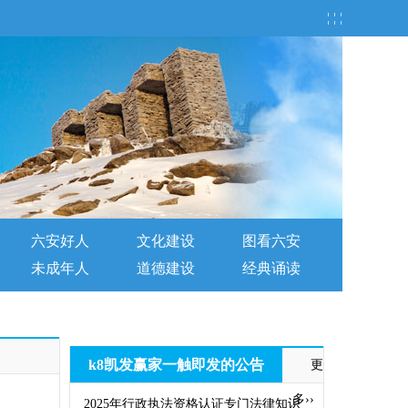
¦ ¦ ¦
六安好人
文化建设
图看六安
未成年人
道德建设
经典诵读
k8凯发赢家一触即发的公告
更
多››
2025年行政执法资格认证专门法律知识