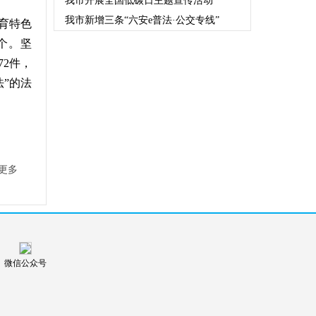
我市开展全国低碳日主题宣传活动
我市新增三条“六安e普法·公交专线”
育特色
个。坚
2件，
法”的法
更多
微信公众号