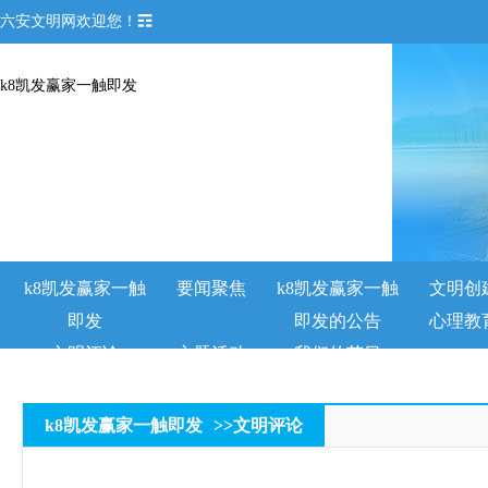
六安文明网欢迎您！☶
k8凯发赢家一触即发
k8凯发赢家一触
要闻聚焦
k8凯发赢家一触
文明创
即发
即发的公告
心理教
文明评论
主题活动
我们的节日
k8凯发赢家一触即发
>>
文明评论