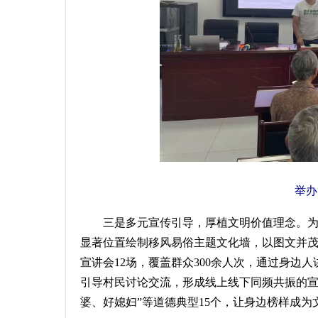
举办
三是多元宣传引导，厚植文明价值理念。
显著
位置绘制移风易俗主题文化墙，以图文并
宣讲会
12
场，覆盖群众
300
余人次，通过身边人
引导村民讨论交流，形成线上线下同频共振的
婆、好媳妇
”
等道德典型
15
个，让身边榜样成为