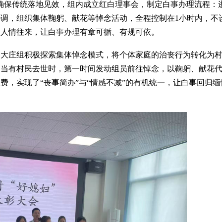
确保传统落地见效，组内成立红白理事会，制定白事办理流程：
协调，组织集体鞠躬、献花等悼念活动，全程控制在
1
小时内，不
和人情往来
，
让白事办理有章可循、有规可依。
杨大庄组积极探索集体悼念模式，将个体家庭的治丧行为转化为
，当有村民去世时，第一时间发动组员前往悼念，以鞠躬、献花
浪费，实现了
“
丧事简办
”
与
“
情感不减
”
的有机统一，让白事回归缅