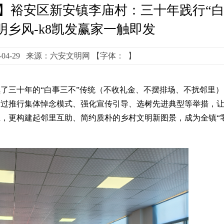
】裕安区新安镇李庙村：三十年践行“
明乡风-k8凯发赢家一触即发
-04-29 来源：六安文明网
【字体： 】
续了三十年的
“
白事三不
”
传统（不收礼金、不摆排场、不扰邻里）
通过推行集体悼念模式、强化宣传引导、选树先进典型等举措，
担，更构建起邻里互助、简约质朴的乡村文明新图景，成为全镇
“