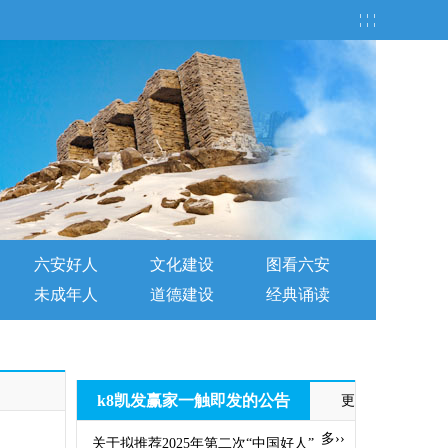
¦ ¦ ¦
六安好人
文化建设
图看六安
未成年人
道德建设
经典诵读
k8凯发赢家一触即发的公告
更
多››
关于拟推荐2025年第二次“中国好人”