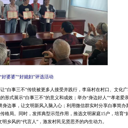
“
好婆婆
”“
好媳妇
”
评选活动
为让
“
白事三不
”
传统被更多人接受并践行，
李庙村
在村口、文化广
茂的形式展示
“
白事三不
”
的意义和成效；举办
“
身边好人
”“
孝老爱
讲身边事，让文明新风入脑入心；利用微信群实时分享白事简办
宣传格局。同时，发挥典型示范作用，推选文明家庭
15
户，培育
“
文明乡风的
“
代言人
”
，激发村民见贤思齐的内生动力。