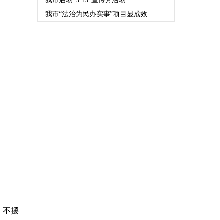
我市启动“3·15”宣传月活动
我市“法治为民办实事”项目显成效
、
不摆