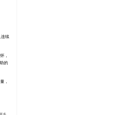
且连续
关怀，
助的
力量，
更多