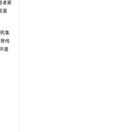
逝者家
设宴
村民集
代替传
怀逝