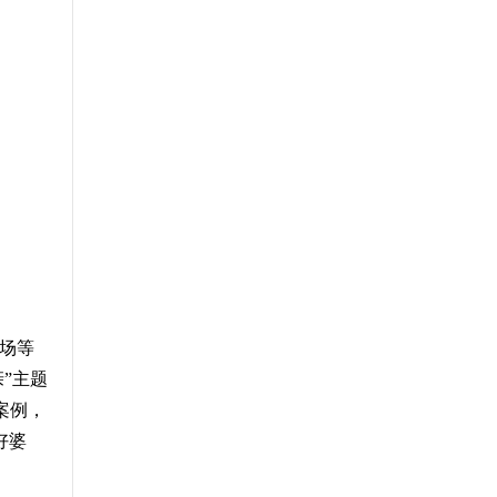
场等
亲
”
主题
案例，
好婆