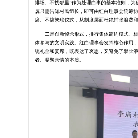
排场、不扰邻里
”
作为处理白事的基本准则
，
为
属只需告知村民组长，即可由红白理事会统筹
席、不搞繁琐仪式，从制度层面杜绝铺张浪费
二是创新悼念形式，推行集体简约模式。
体参与的文明实践。红白理事会发挥核心作用
统礼金和宴席，既表达了哀思，又避免了攀比
者、凝聚亲情的本质。