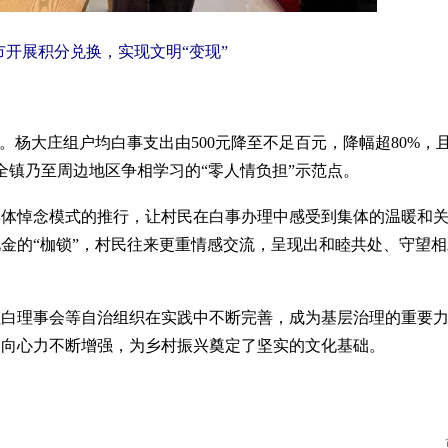
市开展积分兑换，实现文明
“变现”
。
杨大庄组户均白事支出
由
500
元降至不足百元，降幅超
80%
，
全镇乃至周边地区争相学习的
“
零人情负担
”
示范点。
集体悼念模式的推行，让村民在白事办理中感受到集体的温暖和
礼金的
“
枷锁
”
，村民往来更重情感交流，呈现出和睦共处、守望相
红白理事会等自治组织在实践中不断完善，成为基层治理的重要
和向心力不断增强，为乡村振兴奠定了坚实的文化基础。