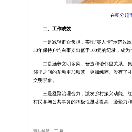
在积分超
二、
工作成效
一是减轻群众负担，实现
“
零人情
”
示范效应
30
年保持户均白事支出低于
100
元的纪录，成为
二是涵养文明乡风，营造和谐邻里关系。
邻里之间的互动更加频繁、更加纯粹。没有了
文明景象。
三是凝聚治理合力，激发乡村振兴动能。
村民参与公共事务的积极性显著提高
，
凝聚力
责任编辑：丁 超