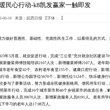
暖民心行动-k8凯发赢家一触即发
3-06-16 来源：皖西日报
【字体： 】
精力做好普惠性、基础性、兜底性民生工作，以看得见的方式、
3年5月底，就业促进行动，完成“三公里”充分就业社区建设70
开展新徽菜师傅技能培训2107人次，新增徽菜师傅2107人。老年
市老年食堂42个、农村老年食堂155个。健康口腔行动，新增牙
托幼行动，新增公办园学位5670个，新增托位5124个。快乐健身
7万人次参与了赛事活动，努力形成全民健身新格局。便民停车行动
。文明菜市行动，完成16个城市菜市和46个乡镇菜市的改造任务，
政服务人员39070人次，新增家政服务人员8191人。老有所
下学习的老年人达17.98万人。