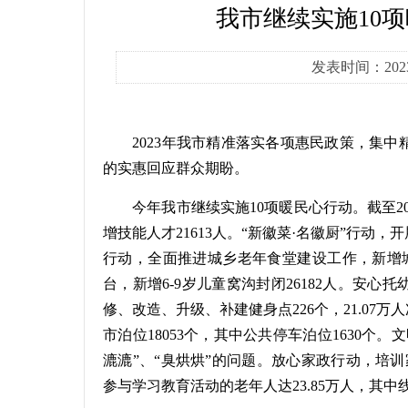
我市继续实施10项
发表时间：202
2023年我市精准落实各项惠民政策，集中
的实惠回应群众期盼。
今年我市继续实施10项暖民心行动。截至202
增技能人才21613人。“新徽菜·名徽厨”行动，
行动，全面推进城乡老年食堂建设工作，新增城
台，新增6-9岁儿童窝沟封闭26182人。安心
修、改造、升级、补建健身点226个，21.0
市泊位18053个，其中公共停车泊位1630个
漉漉”、“臭烘烘”的问题。放心家政行动，培训家
参与学习教育活动的老年人达23.85万人，其中线