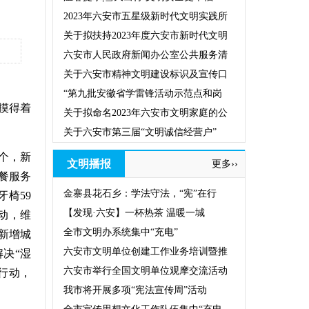
2023年六安市五星级新时代文明实践所
关于拟扶持2023年度六安市新时代文明
六安市人民政府新闻办公室公共服务清
关于六安市精神文明建设标识及宣传口
“第九批安徽省学雷锋活动示范点和岗
摸得着
关于拟命名2023年六安市文明家庭的公
关于六安市第三届“文明诚信经营户”
个，新
文明播报
更多››
助餐服务
金寨县花石乡：学法守法，“宪”在行
椅59
【发现·六安】一杯热茶 温暖一城
行动，维
全市文明办系统集中“充电”
，新增城
六安市文明单位创建工作业务培训暨推
解决“湿
六安市举行全国文明单位观摩交流活动
学行动，
我市将开展多项“宪法宣传周”活动