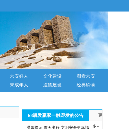
¦ ¦ ¦
六安好人
文化建设
图看六安
未成年人
道德建设
经典诵读
k8凯发赢家一触即发的公告
更
多››
温馨提示|雪天出行 文明安全更幸福