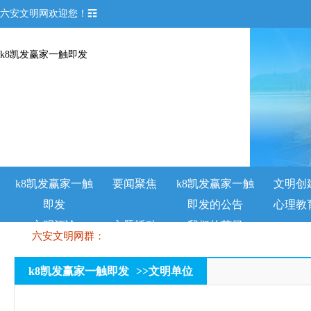
六安文明网欢迎您！☶
k8凯发赢家一触即发
k8凯发赢家一触
要闻聚焦
k8凯发赢家一触
文明创
即发
即发的公告
心理教
文明评论
主题活动
我们的节日
六安文明网群：
k8凯发赢家一触即发
>>
文明单位