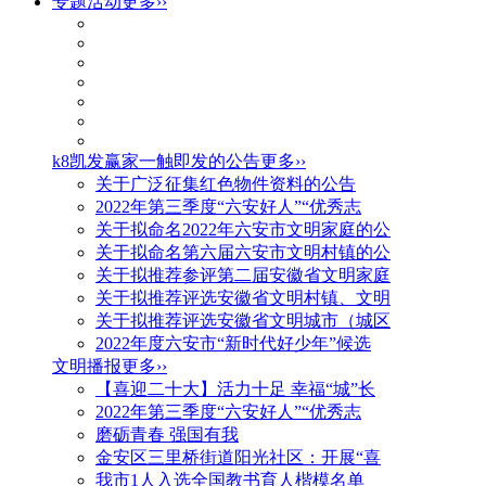
专题活动
更多››
k8凯发赢家一触即发的公告
更多››
关于广泛征集红色物件资料的公告
2022年第三季度“六安好人”“优秀志
关于拟命名2022年六安市文明家庭的公
关于拟命名第六届六安市文明村镇的公
关于拟推荐参评第二届安徽省文明家庭
关于拟推荐评选安徽省文明村镇、文明
关于拟推荐评选安徽省文明城市（城区
2022年度六安市“新时代好少年”候选
文明播报
更多››
【喜迎二十大】活力十足 幸福“城”长
2022年第三季度“六安好人”“优秀志
磨砺青春 强国有我
金安区三里桥街道阳光社区：开展“喜
我市1人入选全国教书育人楷模名单