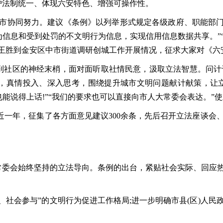
护法制统一、体现六安特色、增强可操作性。
协同努力。建议《条例》以列举形式规定各级政府、职能部门以
信息和受到处罚的不文明行为信息，实现信用信息数据共享。”
主任王胜到金安区中市街道调研创城工作开展情况，征求大家对《六
区的神经末梢，面对面听取社情民意，汲取立法智慧。问计于民
，真情投入、深入思考，围绕提升城市文明问题献计献策，让立
也能说得上话!”“我们的要求也可以直接向市人大常委会表达。
年，征集了各方面意见建议300余条，先后召开立法座谈会、
会始终坚持的立法导向。条例的出台，紧贴社会实际、回应热
会参与”的文明行为促进工作格局;进一步明确市县(区)人民