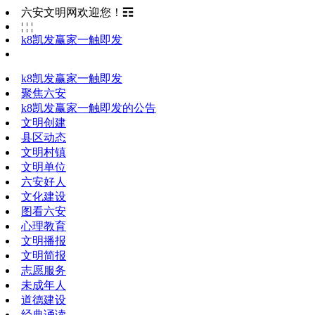
六安文明网欢迎您！☶
¦ ¦ ¦
k8凯发赢家一触即发
k8凯发赢家一触即发
聚焦六安
k8凯发赢家一触即发的公告
文明创建
县区动态
文明村镇
文明单位
六安好人
文化建设
图看六安
心理教育
文明播报
文明简报
志愿服务
未成年人
道德建设
经典诵读