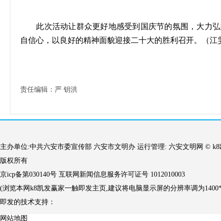
此次活动让群众更好地感受到国庆节的氛围，大力弘扬
自信心，以良好的精神面貌迎接二十大的胜利召开。（
江
责任编辑：严 钥洪
主办单位:中共六安市委宣传部 六安市文明办 运行管理: 六安文明网 © 
版权所有
京icp备第030140号 互联网新闻信息服务许可证号 1012010003
(浏览本网k8凯发赢家一触即发主页,建议将电脑显示屏的分辨率调为1400*9
即发的技术支持：
网站地图