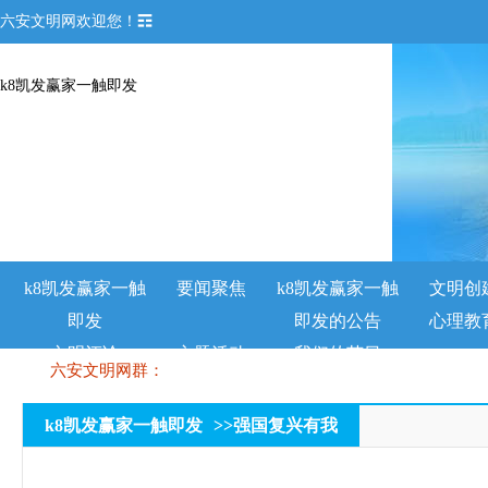
六安文明网欢迎您！☶
k8凯发赢家一触即发
k8凯发赢家一触
要闻聚焦
k8凯发赢家一触
文明创
即发
即发的公告
心理教
文明评论
主题活动
我们的节日
六安文明网群：
k8凯发赢家一触即发
>>
强国复兴有我