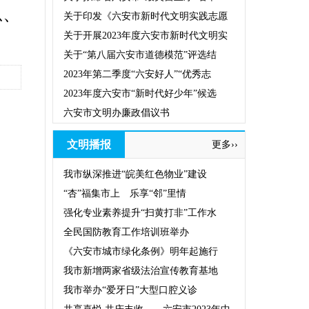
恩、
关于印发《六安市新时代文明实践志愿
关于开展2023年度六安市新时代文明实
关于“第八届六安市道德模范”评选结
2023年第二季度“六安好人”“优秀志
2023年度六安市“新时代好少年”候选
六安市文明办廉政倡议书
文明播报
更多››
我市纵深推进“皖美红色物业”建设
“杏”福集市上 乐享“邻”里情
强化专业素养提升“扫黄打非”工作水
全民国防教育工作培训班举办
《六安市城市绿化条例》明年起施行
我市新增两家省级法治宣传教育基地
我市举办“爱牙日”大型口腔义诊