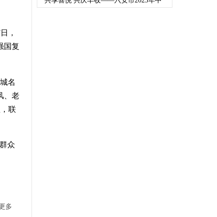
共享喜悦 共庆丰收——六安市2023年中
7
日，
强国复
蓼城名
风、老
理，联
群众
更多