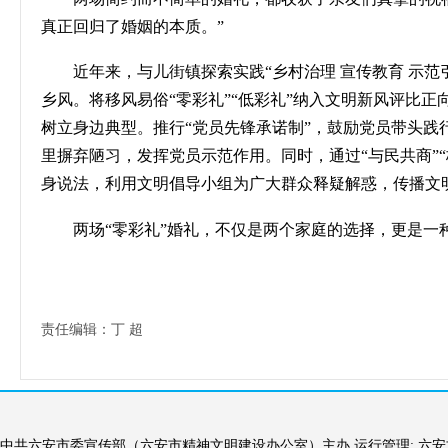
真正回归了婚姻的本质。”
近年来，与儿街镇探索实践
“乡村治理
宣传教育
示范
乡风。将移风易俗“零彩礼”“低彩礼”纳入文明新风评比
树立身边典型。推行“党员先锋承诺制”，鼓励党员带头践
里摒弃陋习，发挥党员示范作用。同时，通过“与民共商”“
身说法，利用文明倡导小组为广大群众释疑解惑，传播文
两场
“零彩礼”婚礼，不仅是两个家庭的选择，更是一
责任编辑：丁 超
中共六安市委宣传部（六安市精神文明建设办公室）主办 运行管理: 六安文