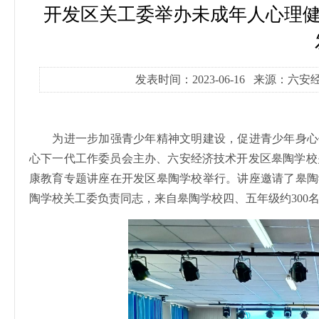
开发区关工委举办未成年人心理健
发表时间：2023-06-16 来源：
为进一步加强青少年精神文明建设，促进青少年身心健
心下一代工作委员会主办、六安经济技术开发区皋陶学校关
康教育专题讲座在开发区皋陶学校举行。讲座邀请了皋陶
陶学校关工委负责同志，来自皋陶学校四、五年级约300