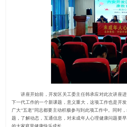
讲座开始前，开发区关工委主任韩承应对此次讲座进行
下一代工作的一个新课题，意义重大，这项工作也是开发
广大“五老”同志都要主动积极参与到此项工作中。同时
题，了解动态，互通信息，对未成年人心理健康问题要早
的大家庭里健康快乐成长。