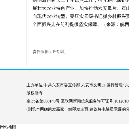
到期后再延长三十年试点工作，强化耕地保护
展壮大农业特色产业，加快推动六安瓜片、霍
向现代农业转型。要压实四级书记抓乡村振兴
全面振兴走在前列提供坚实保障。
（
来源：皖
责任编辑：严钥洪
主办单位:中共六安市委宣传部 六安市文明办 运行管理: 六
版权所有
京icp备第030140号 互联网新闻信息服务许可证号 10120100
(浏览本网k8凯发赢家一触即发主页,建议将电脑显示屏的分辨率
网站地图