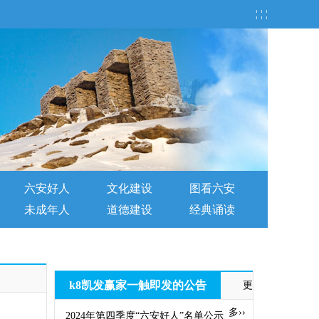
¦ ¦ ¦
六安好人
文化建设
图看六安
未成年人
道德建设
经典诵读
k8凯发赢家一触即发的公告
更
多››
2024年第四季度“六安好人”名单公示