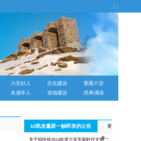
¦ ¦ ¦
六安好人
文化建设
图看六安
未成年人
道德建设
经典诵读
k8凯发赢家一触即发的公告
更
多››
关于拟扶持2024年度六安市新时代文明