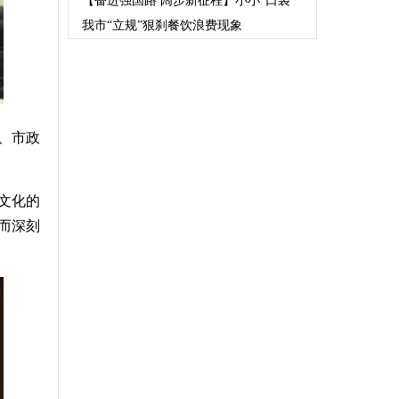
【奋进强国路 阔步新征程】小小“口袋
我市“立规”狠刹餐饮浪费现象
、市政
文化的
而深刻