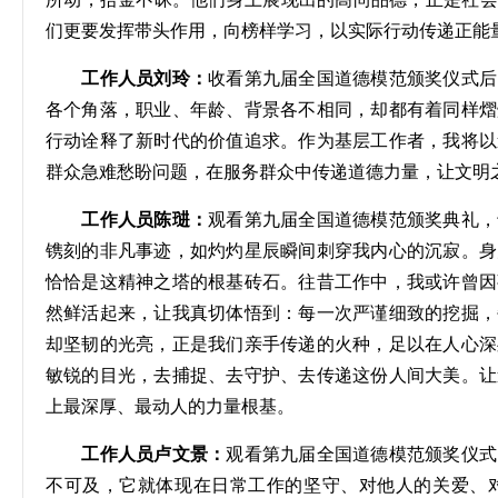
们更要发挥带头作用，向榜样学习，以实际行动传递正能
工作人员刘玲：
收看第九届全国道德模范颁奖仪式后
各个角落，职业、年龄、背景各不相同，却都有着同样熠
行动诠释了新时代的价值追求。作为基层工作者，我将以
群众急难愁盼问题，在服务群众中传递道德力量，让文明
工作人员陈琎：
观看第九届全国道德模范颁奖典礼，
镌刻的非凡事迹，如灼灼星辰瞬间刺穿我内心的沉寂。身
恰恰是这精神之塔的根基砖石。往昔工作中，我或许曾因
然鲜活起来，让我真切体悟到：每一次严谨细致的挖掘，
却坚韧的光亮，正是我们亲手传递的火种，足以在人心深
敏锐的目光，去捕捉、去守护、去传递这份人间大美。让
上最深厚、最动人的力量根基。
工作人员卢文景：
观看第九届全国道德模范颁奖仪式
不可及，它就体现在日常工作的坚守、对他人的关爱、