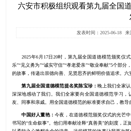
六安市积极组织观看第九届全国道
发表时间：2025-06-18
2025
年
6
月
17
日
20
时，第九届全国道德模范颁奖仪式
乐”“见义勇为”“诚实守信”“孝老爱亲”“敬业奉献”
5
个部分
的故事，传递出崇德向善、见贤思齐的鲜明价值追求。六
第九届全国道德模范提名奖陈宝珍：
晚上我们全家认
深深地感动了我们。我们全家要向全国道德模范学习，
友、同事和亲戚。用全国道德模范的标准要求自己，教导
中国好人董艳：
今夜，在道德模范颁奖仪式的光芒中
书写的
“生命叙事”。他们用奉献诠释“真善美”的刻度，