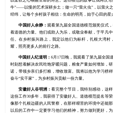
以柔软之心唤醒生命的诗意。这些模范的故事让我再次笃信
牛”——以慢的艺术深耕乡土；做一只“萤火虫”，以萤火
经纬，让每个乡村孩子相信：生命的明亮，始于心田的星
中国好人余静：
观看第九届全国道德模范颁奖仪式，
着道德的力量。他们或助人为乐，或敬业奉献，于平凡中
任。在乡村振兴路上，我定以他们为标杆，扎根大湾村
耀，照亮更多人的前行之路。
中国好人纪道明：
6
月
17
日晚，我观看了第九届全国
时刻想着解决农民吃饱穿暖问题，粮食产量如何增加，研
诺，带领乡亲们多打粮，增收致富。我将以他为学习榜样
奋斗“实干家”，为乡村振兴贡献一份力量。
安徽好人谷明洲：
看完整个节目，我特别感动，这样
这份工作
30
多年，我获得了安徽好人、道德模范提名等荣
像那个扎根边疆的人民警察，在那样艰苦的环境中还能那
以后的工作中一定要学习他们的精神，努力做到更好，为