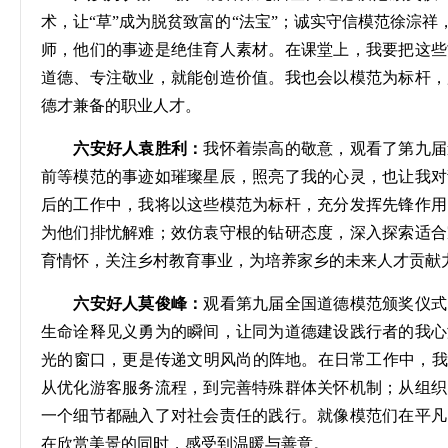
术，让
“草”成为脱贫致富的“法宝”；诚实守信模范徐淙祥
师，他们的事迹是绝佳育人素材。在课堂上，我要把这些
道德、专注敬业，就能创造价值。我也会以模范为标杆，
德才兼备的职业人才。
六安好人袁胜利：
我怀着崇高的敬意，观看了第九届
前等模范的事迹如璀璨星辰，照亮了我的心灵，也让我对
后的工作中，我将以这些模范为标杆，充分发挥先锋作用
为他们排忧解难；效仿袁守根的钻研态度，深入探索适合
育情怀，关注乡村教育事业，为培养家乡的未来人才贡献
六安好人莫俊峰：
观看第九届全国道德模范颁奖仪式
生命诠释见义勇为的瞬间，让同为道德建设践行者的我心
光的窗口，更是传递文明风尚的阵地。在日常工作中，我
从优化游客服务流程，到完善特殊群体关怀机制；从组织
一个细节都融入了对社会责任的践行。就像模范们在平凡
在欣赏美景的同时，感受到温暖与善意。