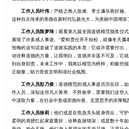
工作人员叶伟：
严
植
之救人急难、李士谦乐善好施、
这种自古传承的美德在新时代弘扬光大，为美丽中国增添
工作人员陈梦琦：
观看第九届全国道德模范颁奖仪式
展现了许多感人事迹。
“爱和责任并不轻松，就像冬天攥
智梅的这句话道破了道德实践的本质：它或许需要付出，
动诠释道德的力量，让我明白，道德并非遥不可及，它就
到自身职责，未来工作中，我将以模范为榜样，积极挖掘
正能量，助力营造文明和谐社会氛围。
工作人员彭乃俊：
道德模范的感人事迹历历在目，如
作人员，深知这些凡人善举、不胜枚举，需要我们这些人
中汲取力量，
在社会中形成崇德向善、见贤思齐的浓厚氛
工作人员徐莉：
他们
或是在危急关头挺身而出，守护
柔弱的肩膀扛起家庭重担，诠释血脉情深；或是数十年如
所动，拾金不昧。他们身上展现出的高尚品德，正是社会