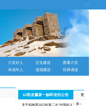
¦ ¦ ¦
六安好人
文化建设
图看六安
未成年人
道德建设
经典诵读
k8凯发赢家一触即发的公告
更
多››
关于拟推荐2025年第二次“中国好人”