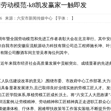
劳动模范-k8凯发赢家一触即发
5-06 来源：六安市新闻传媒中心
【字体： 】
0周年暨全国劳动模范和先进工作者表彰大会在北京举行。其中安徽
来自我市的安徽应流航源动力科技有限公司总工程师施长坤、叶
业有限公司酿酒车间主管吴孝海位列其中。
近年来我市经济社会高质量发展中贡献突出、成绩显著的先进典
队伍建设改革的意见》,围绕市委、市政府中心工作部署,大力
具备显著发展潜力,且已取得良好业绩实效的劳模工匠人才。发
的工匠学院体系,厚植劳模工匠成长沃土。将“六安工人大思政课”
个鲜活案例,让劳模精神、劳动精神和工匠精神真正走进职工群众心
劳模健康体检、疗休养、困难帮扶政策等工作落实落细,不断提升劳