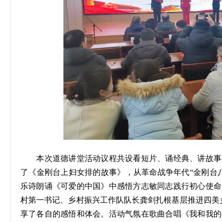
本次道德讲堂活动议程
共设
看短片、诵经典、讲故事
了《金刚台上妇女排的故事》，从革命战争年代
“金刚台
乐诗朗诵《可爱的中国》中感悟方志敏同志践行初心使命
村第一书记、乡村振兴工作队队长龚剑扎根基层推进四美
享了各自的感悟和体会。活动气氛在歌曲合唱《我和我的