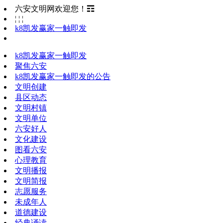
六安文明网欢迎您！☶
¦ ¦ ¦
k8凯发赢家一触即发
k8凯发赢家一触即发
聚焦六安
k8凯发赢家一触即发的公告
文明创建
县区动态
文明村镇
文明单位
六安好人
文化建设
图看六安
心理教育
文明播报
文明简报
志愿服务
未成年人
道德建设
经典诵读