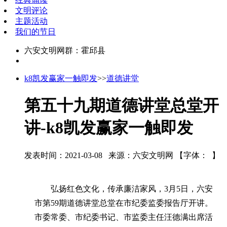
文明评论
主题活动
我们的节日
六安文明网群：霍邱县
k8凯发赢家一触即发
>>
道德讲堂
第五十九期道德讲堂总堂开
讲-k8凯发赢家一触即发
发表时间：2021-03-08 来源：六安文明网
【字体： 】
弘扬红色文化，传承廉洁家风，3月5日，六安
市第59期道德讲堂总堂在市纪委监委报告厅开讲。
市委常委、市纪委书记、市监委主任汪德满出席活