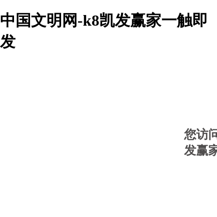
中国文明网-k8凯发赢家一触即
发
您访
发赢